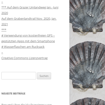
–
*** Auf dem Grazer Umlandweg Jan.- Juni
2020
Auf dem Grabenlandtrail Nov. 2020, Jan.
2021
***
# Verwendung von kostenfreien GPS –
gestützten Apps mit dem Smartphone
# Wasserflaschen am Rucksack
–
Creative Commons Lizenzvertrag
Suchen
nach:
NEUESTE BEITRÄGE
Resumé über die Via Francigena von