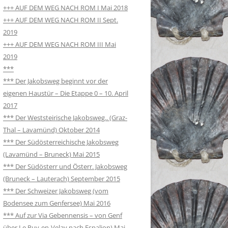
+++ AUF DEM WEG NACH ROM I Mai 2018
+++ AUF DEM WEG NACH ROM II Sept.
2019
+++ AUF DEM WEG NACH ROM III Mai
2019
***
*** Der Jakobsweg beginnt vor der
eigenen Haustür – Die Etappe 0 – 10. April
2017
*** Der Weststeirische Jakobsweg.. (Graz-
Thal – Lavamünd) Oktober 2014
*** Der Südösterreichische Jakobsweg
(Lavamünd – Bruneck) Mai 2015
*** Der Südösterr und Österr. Jakobsweg
(Bruneck – Lauterach) September 2015
*** Der Schweizer Jakobsweg (vom
Bodensee zum Genfersee) Mai 2016
*** Auf zur Via Gebennensis – von Genf
über Le Puy-en-Velay nach Espalion) Mai