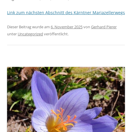
Link zum nächsten Abschnitt des Kärntner Mariazellerwegs
Dieser Beitrag wurde am
6. November 2025
von
Gerhard Pierer
unter
Uncategorized
veröffentlicht.