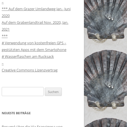
–
*** Auf dem Grazer Umlandweg Jan.- Juni
2020
Auf dem Grabenlandtrail Nov. 2020, Jan.
2021
***
# Verwendung von kostenfreien GPS –
gestützten Apps mit dem Smartphone
# Wasserflaschen am Rucksack
–
Creative Commons Lizenzvertrag
Suchen
nach:
NEUESTE BEITRÄGE
Resumé über die Via Francigena von