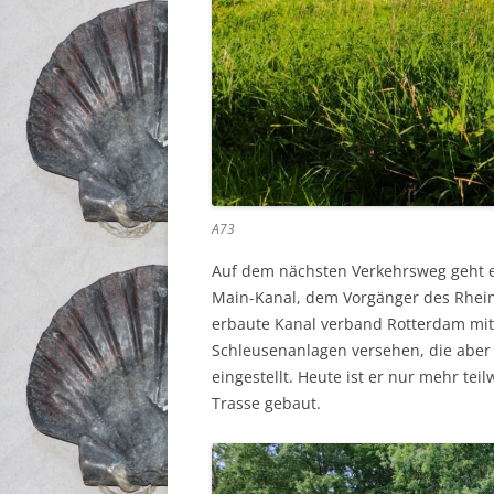
A73
Auf dem nächsten Verkehrsweg geht es
Main-Kanal, dem Vorgänger des Rhei
erbaute Kanal verband Rotterdam mit
Schleusenanlagen versehen, die aber 
eingestellt. Heute ist er nur mehr t
Trasse gebaut.