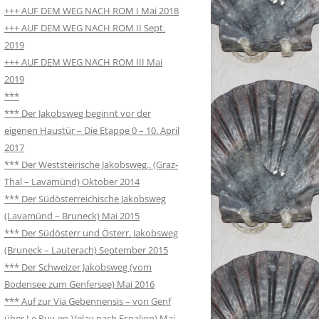
+++ AUF DEM WEG NACH ROM I Mai 2018
+++ AUF DEM WEG NACH ROM II Sept.
2019
+++ AUF DEM WEG NACH ROM III Mai
2019
***
*** Der Jakobsweg beginnt vor der
eigenen Haustür – Die Etappe 0 – 10. April
2017
*** Der Weststeirische Jakobsweg.. (Graz-
Thal – Lavamünd) Oktober 2014
*** Der Südösterreichische Jakobsweg
(Lavamünd – Bruneck) Mai 2015
*** Der Südösterr und Österr. Jakobsweg
(Bruneck – Lauterach) September 2015
*** Der Schweizer Jakobsweg (vom
Bodensee zum Genfersee) Mai 2016
*** Auf zur Via Gebennensis – von Genf
über Le Puy-en-Velay nach Espalion) Mai