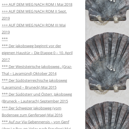
+++ AUF DEM WEG NACH ROM I Mai 2018
+++ AUF DEM WEG NACH ROM II Sept.
2019
+++ AUF DEM WEG NACH ROM III Mai
2019
***
*** Der Jakobsweg beginnt vor der
eigenen Haustür – Die Etappe 0 – 10. April
2017
*** Der Weststeirische Jakobsweg.. (Graz-
Thal – Lavamünd) Oktober 2014
*** Der Südösterreichische Jakobsweg
(Lavamünd – Bruneck) Mai 2015
*** Der Südösterr und Österr. Jakobsweg
(Bruneck – Lauterach) September 2015
*** Der Schweizer Jakobsweg (vom
Bodensee zum Genfersee) Mai 2016
*** Auf zur Via Gebennensis – von Genf
über Le Puy-en-Velay nach Espalion) Mai