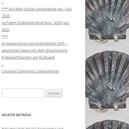
–
*** Auf dem Grazer Umlandweg Jan.- Juni
2020
Auf dem Grabenlandtrail Nov. 2020, Jan.
2021
***
# Verwendung von kostenfreien GPS –
gestützten Apps mit dem Smartphone
# Wasserflaschen am Rucksack
–
Creative Commons Lizenzvertrag
Suchen
nach:
NEUESTE BEITRÄGE
Resumé über die Via Francigena von