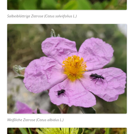
Salbeiblättrige Zistrose (
Cistus salviifolius
L.)
Weißliche Zistrose (
Cistus albidus
L.)