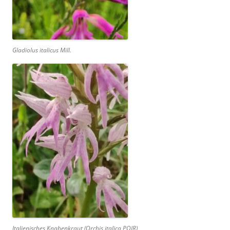
Gladiolus italicus Mill.
Italienisches Knabenkraut (
Orchis italica
POIR)