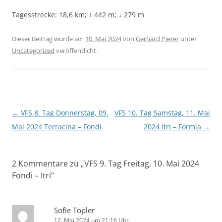
Tagesstrecke: 18,6 km; ↑ 442 m; ↓ 279 m
Dieser Beitrag wurde am
10. Mai 2024
von
Gerhard Pierer
unter
Uncategorized
veröffentlicht.
Beitragsnavigation
←
VFS 8. Tag Donnerstag, 09.
VFS 10. Tag Samstag, 11. Mai
Mai 2024 Terracina – Fondi
2024 Itri – Formia
→
2 Kommentare zu „
VFS 9. Tag Freitag, 10. Mai 2024
Fondi – Itri
“
Sofie Topler
12. Mai 2024 um 21:16 Uhr