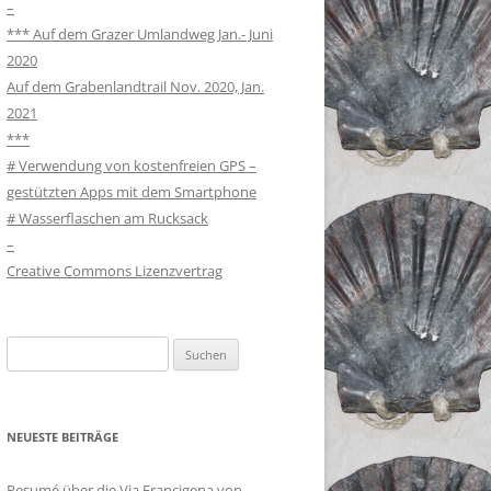
–
*** Auf dem Grazer Umlandweg Jan.- Juni
2020
Auf dem Grabenlandtrail Nov. 2020, Jan.
2021
***
# Verwendung von kostenfreien GPS –
gestützten Apps mit dem Smartphone
# Wasserflaschen am Rucksack
–
Creative Commons Lizenzvertrag
Suchen
nach:
NEUESTE BEITRÄGE
Resumé über die Via Francigena von