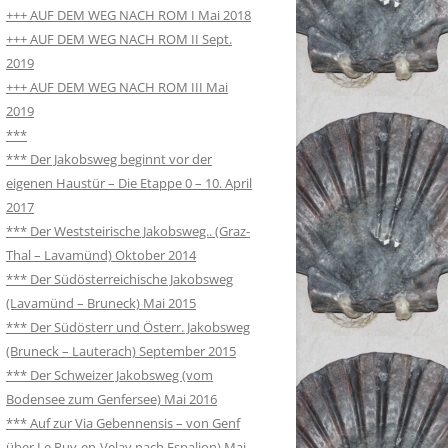
+++ AUF DEM WEG NACH ROM I Mai 2018
+++ AUF DEM WEG NACH ROM II Sept.
2019
+++ AUF DEM WEG NACH ROM III Mai
2019
***
*** Der Jakobsweg beginnt vor der
eigenen Haustür – Die Etappe 0 – 10. April
2017
*** Der Weststeirische Jakobsweg.. (Graz-
Thal – Lavamünd) Oktober 2014
*** Der Südösterreichische Jakobsweg
(Lavamünd – Bruneck) Mai 2015
*** Der Südösterr und Österr. Jakobsweg
(Bruneck – Lauterach) September 2015
*** Der Schweizer Jakobsweg (vom
Bodensee zum Genfersee) Mai 2016
*** Auf zur Via Gebennensis – von Genf
über Le Puy-en-Velay nach Espalion) Mai