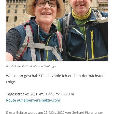
Am Ziel: die Kathedrale von Santiago
Was dann geschah? Das erzähle ich euch in der nächsten
Folge.
Tagesstrecke: 26,1 km; ↑ 446 m; ↓ 170 m
Route auf alpenvereinaktiv.com
Dieser Beitrag wurde am
25. März 2022
von
Gerhard Pierer
unter