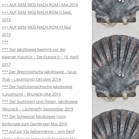
+++ AUF DEM WEG NACH ROM I Mai 2018
+++ AUF DEM WEG NACH ROM II Sept.
2019
+++ AUF DEM WEG NACH ROM III Mai
2019
***
*** Der Jakobsweg beginnt vor der
eigenen Haustür – Die Etappe 0 – 10. April
2017
*** Der Weststeirische Jakobsweg.. (Graz-
Thal – Lavamünd) Oktober 2014
*** Der Südösterreichische Jakobsweg
(Lavamünd – Bruneck) Mai 2015
*** Der Südösterr und Österr. Jakobsweg
(Bruneck – Lauterach) September 2015
*** Der Schweizer Jakobsweg (vom
Bodensee zum Genfersee) Mai 2016
*** Auf zur Via Gebennensis – von Genf
über Le Puy-en-Velay nach Espalion) Mai