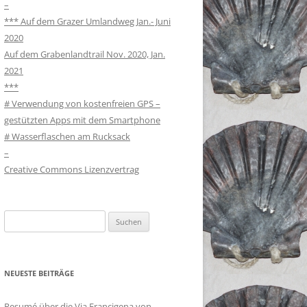
–
*** Auf dem Grazer Umlandweg Jan.- Juni
2020
Auf dem Grabenlandtrail Nov. 2020, Jan.
2021
***
# Verwendung von kostenfreien GPS –
gestützten Apps mit dem Smartphone
# Wasserflaschen am Rucksack
–
Creative Commons Lizenzvertrag
Suchen
nach:
NEUESTE BEITRÄGE
Resumé über die Via Francigena von