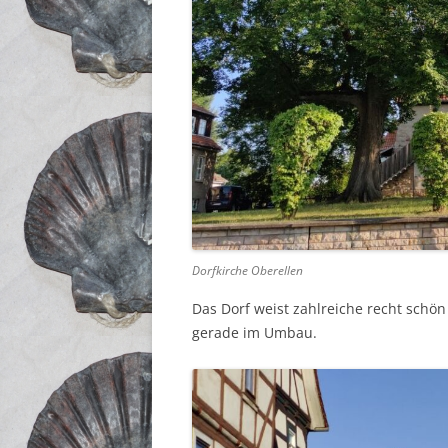
Dorfkirche Oberellen
Das Dorf weist zahlreiche recht schön
gerade im Umbau.