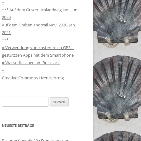
–
*** Auf dem Grazer Umlandweg Jan.- Juni
2020
Auf dem Grabenlandtrail Nov. 2020, Jan.
2021
***
# Verwendung von kostenfreien GPS –
gestützten Apps mit dem Smartphone
# Wasserflaschen am Rucksack
–
Creative Commons Lizenzvertrag
Suchen
nach:
NEUESTE BEITRÄGE
Resumé über die Via Francigena von