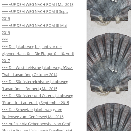
+++ AUF DEM WEG NACH ROM I Mai 2018
+++ AUF DEM WEG NACH ROM II Sept.
2019
+++ AUF DEM WEG NACH ROM III Mai
2019
***
*** Der Jakobsweg beginnt vor der
eigenen Haustür – Die Etappe 0 – 10. April
2017
*** Der Weststeirische Jakobsweg.. (Graz-
Thal – Lavamünd) Oktober 2014
*** Der Südösterreichische Jakobsweg
(Lavamünd – Bruneck) Mai 2015
*** Der Südösterr und Österr. Jakobsweg
(Bruneck – Lauterach) September 2015
*** Der Schweizer Jakobsweg (vom
Bodensee zum Genfersee) Mai 2016
*** Auf zur Via Gebennensis – von Genf
über Le Puy-en-Velay nach Espalion) Mai