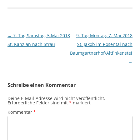
Beitragsnavigation
←
7. Tag Samstag, 5.Mai 2018
9. Tag Montag, 7. Mai 2018
St. Kanzian nach Strau
St. Jakob im Rosental nach
Baumgartnerhof/Altfinkenstein
→
Schreibe einen Kommentar
Deine E-Mail-Adresse wird nicht veröffentlicht.
Erforderliche Felder sind mit
*
markiert
Kommentar
*