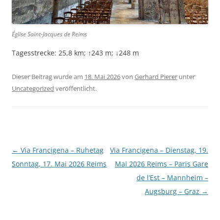
Église Saint-Jacques de Reims
Tagesstrecke: 25,8 km; ↑243 m; ↓248 m
Dieser Beitrag wurde am
18. Mai 2026
von
Gerhard Pierer
unter
Uncategorized
veröffentlicht.
Beitragsnavigation
←
Via Francigena – Ruhetag
Via Francigena – Dienstag, 19.
Sonntag, 17. Mai 2026 Reims
Mai 2026 Reims – Paris Gare
de l’Est – Mannheim –
Augsburg – Graz
→