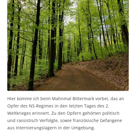
Hier komme ich beim Mahnmal Bittermark vorbei, das an
Opfer des NS-Regimes in den letzten Tages des 2.
Weltkrieges erinnert. Zu den Opfern gehörten politisch
und rassistisch Verfolgte, sowie französische Gefangene
aus Internierungslagern in der Umgebung.