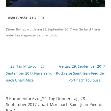
Tagesstrecke: 29,3 mm
Dieser Beitrag wurde am
28. September 2017
von
Gerhard Pierer
unter
Uncategorized
veröffentlicht.
Beitragsnavigation
←
23. Tag Mittwoch, 27.
Freitag, 29. September 2017
September 2017 Navarrenx
Rückreise Saint-Jean-Pied-de-
nach Uhart-Mixe
Port nach Toulouse
→
3 Kommentare zu „
24. Tag Donnerstag, 28.
September 2017 Uhart-Mixe nach Saint-Jean-Pied-de-
Port
“