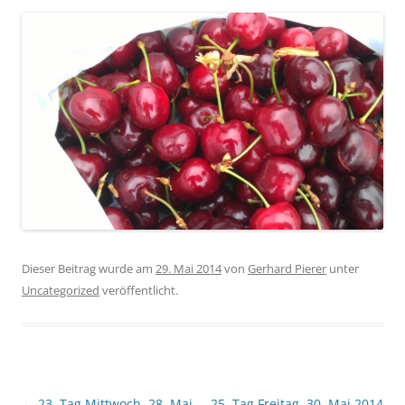
Dieser Beitrag wurde am
29. Mai 2014
von
Gerhard Pierer
unter
Uncategorized
veröffentlicht.
Beitragsnavigation
←
23. Tag Mittwoch, 28. Mai
25. Tag Freitag, 30. Mai 2014