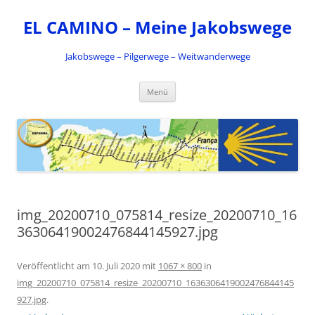
Zum
Inhalt
EL CAMINO – Meine Jakobswege
springen
Jakobswege – Pilgerwege – Weitwanderwege
Menü
img_20200710_075814_resize_20200710_16
36306419002476844145927.jpg
Veröffentlicht am
10. Juli 2020
mit
1067 × 800
in
img_20200710_075814_resize_20200710_1636306419002476844145
927.jpg
.