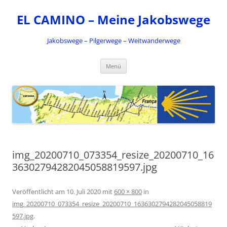
Zum
Inhalt
EL CAMINO – Meine Jakobswege
springen
Jakobswege – Pilgerwege – Weitwanderwege
Menü
img_20200710_073354_resize_20200710_16
36302794282045058819597.jpg
Veröffentlicht am
10. Juli 2020
mit
600 × 800
in
img_20200710_073354_resize_20200710_1636302794282045058819
597.jpg
.