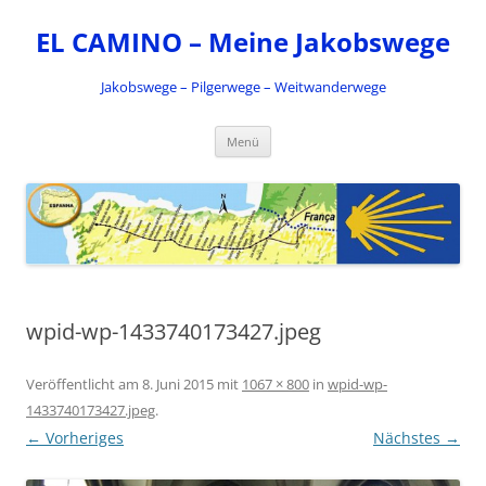
Zum
Inhalt
EL CAMINO – Meine Jakobswege
springen
Jakobswege – Pilgerwege – Weitwanderwege
Menü
wpid-wp-1433740173427.jpeg
Veröffentlicht am
8. Juni 2015
mit
1067 × 800
in
wpid-wp-
1433740173427.jpeg
.
← Vorheriges
Nächstes →