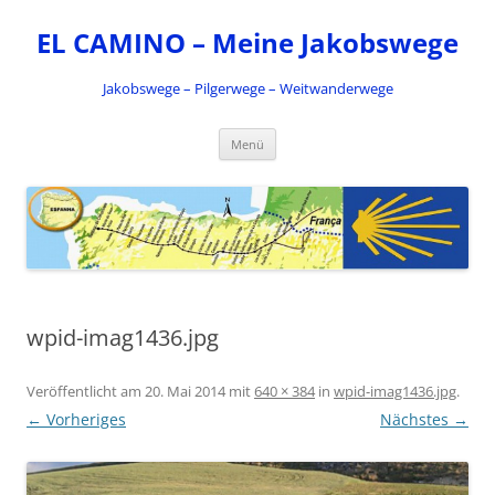
Zum
Inhalt
EL CAMINO – Meine Jakobswege
springen
Jakobswege – Pilgerwege – Weitwanderwege
Menü
wpid-imag1436.jpg
Veröffentlicht am
20. Mai 2014
mit
640 × 384
in
wpid-imag1436.jpg
.
← Vorheriges
Nächstes →