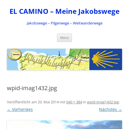
Zum
Inhalt
EL CAMINO – Meine Jakobswege
springen
Jakobswege – Pilgerwege – Weitwanderwege
Menü
wpid-imag1432.jpg
Veröffentlicht am
20. Mai 2014
mit
640 × 384
in
wpid-imag1432.jpg
.
← Vorheriges
Nächstes →