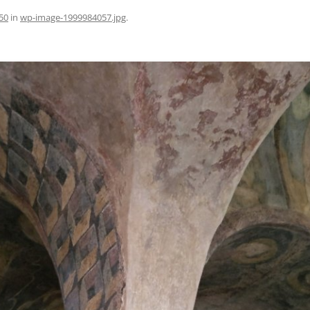
50
in
wp-image-1999984057.jpg
.