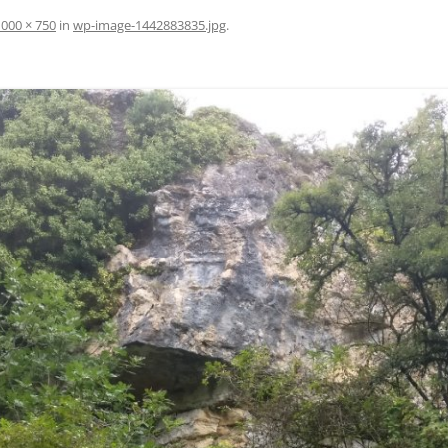
1000 × 750
in
wp-image-1442883835.jpg
.