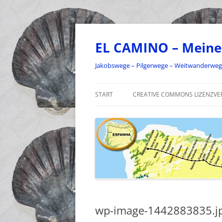
Zum
Inhalt
springen
EL CAMINO – Meine
Jakobswege – Pilgerwege – Weitwanderwe
START
CREATIVE COMMONS LIZENZVE
wp-image-1442883835.j