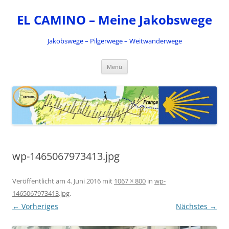
Zum
Inhalt
EL CAMINO – Meine Jakobswege
springen
Jakobswege – Pilgerwege – Weitwanderwege
Menü
wp-1465067973413.jpg
Veröffentlicht am
4. Juni 2016
mit
1067 × 800
in
wp-
1465067973413.jpg
.
← Vorheriges
Nächstes →