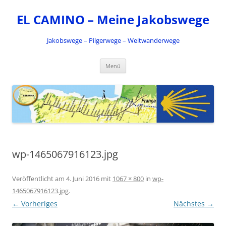
Zum
Inhalt
EL CAMINO – Meine Jakobswege
springen
Jakobswege – Pilgerwege – Weitwanderwege
Menü
wp-1465067916123.jpg
Veröffentlicht am
4. Juni 2016
mit
1067 × 800
in
wp-
1465067916123.jpg
.
← Vorheriges
Nächstes →