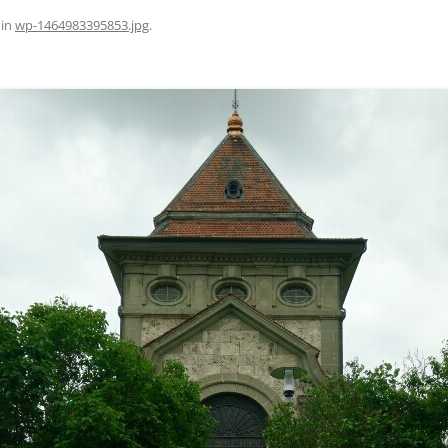
in
wp-1464983395853.jpg
.