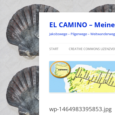
Zum
Inhalt
springen
EL CAMINO – Meine
Jakobswege – Pilgerwege – Weitwanderwe
START
CREATIVE COMMONS LIZENZVE
wp-1464983395853.jpg