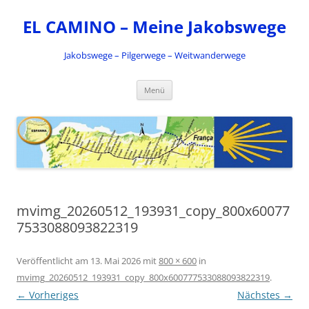
Zum
Inhalt
EL CAMINO – Meine Jakobswege
springen
Jakobswege – Pilgerwege – Weitwanderwege
Menü
mvimg_20260512_193931_copy_800x60077
7533088093822319
Veröffentlicht am
13. Mai 2026
mit
800 × 600
in
mvimg_20260512_193931_copy_800x600777533088093822319
.
← Vorheriges
Nächstes →