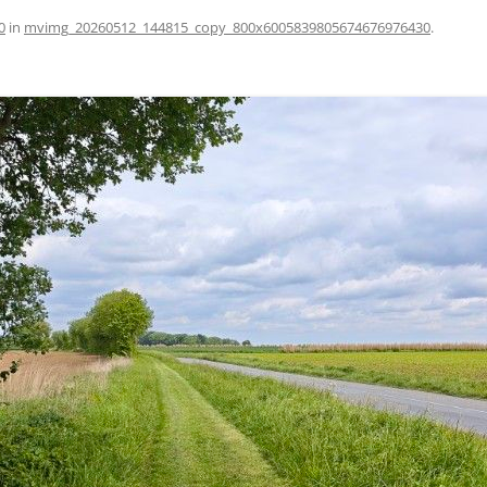
0
in
mvimg_20260512_144815_copy_800x6005839805674676976430
.