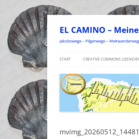
Zum
Inhalt
springen
EL CAMINO – Meine
Jakobswege – Pilgerwege – Weitwanderwe
START
CREATIVE COMMONS LIZENZVE
mvimg_20260512_14481