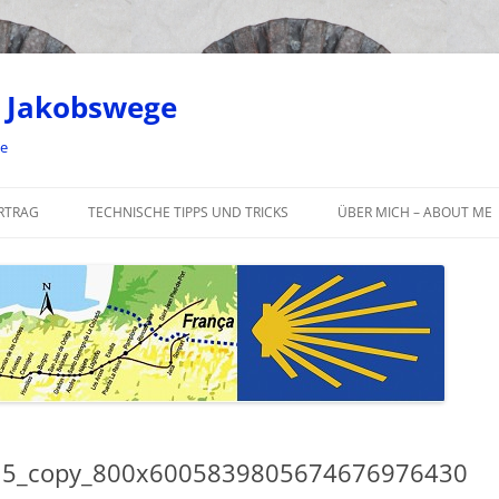
 Jakobswege
ge
RTRAG
TECHNISCHE TIPPS UND TRICKS
ÜBER MICH – ABOUT ME
5_copy_800x6005839805674676976430