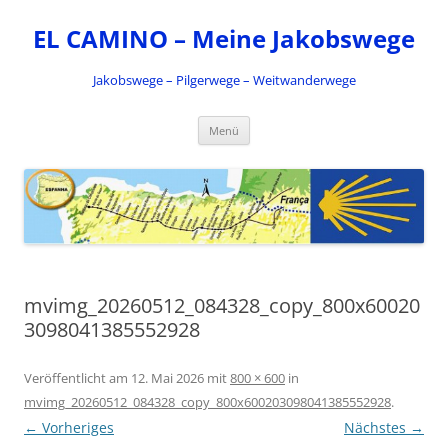
Zum
Inhalt
EL CAMINO – Meine Jakobswege
springen
Jakobswege – Pilgerwege – Weitwanderwege
Menü
mvimg_20260512_084328_copy_800x60020
3098041385552928
Veröffentlicht am
12. Mai 2026
mit
800 × 600
in
mvimg_20260512_084328_copy_800x600203098041385552928
.
← Vorheriges
Nächstes →