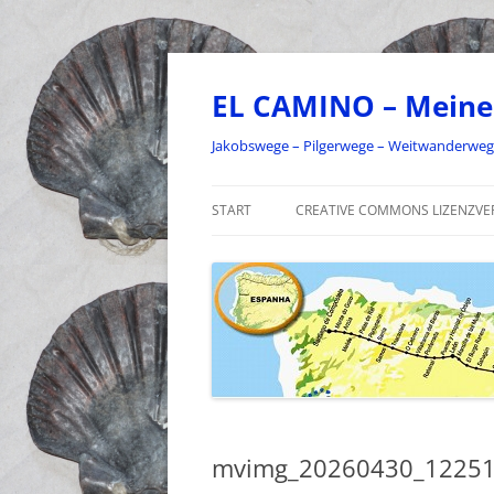
Zum
Inhalt
springen
EL CAMINO – Meine
Jakobswege – Pilgerwege – Weitwanderwe
START
CREATIVE COMMONS LIZENZVE
mvimg_20260430_12251