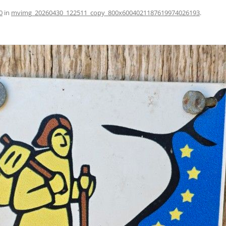
0
in
mvimg_20260430_122511_copy_800x6004021187619974026193
.