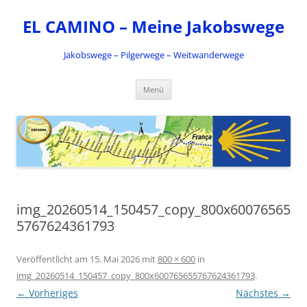
Zum
Inhalt
EL CAMINO – Meine Jakobswege
springen
Jakobswege – Pilgerwege – Weitwanderwege
Menü
img_20260514_150457_copy_800x60076565
5767624361793
Veröffentlicht am
15. Mai 2026
mit
800 × 600
in
img_20260514_150457_copy_800x600765655767624361793
.
← Vorheriges
Nächstes →