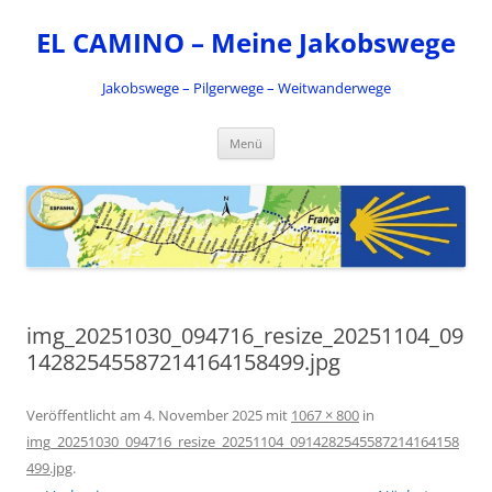
Zum
Inhalt
EL CAMINO – Meine Jakobswege
springen
Jakobswege – Pilgerwege – Weitwanderwege
Menü
img_20251030_094716_resize_20251104_09
14282545587214164158499.jpg
Veröffentlicht am
4. November 2025
mit
1067 × 800
in
img_20251030_094716_resize_20251104_0914282545587214164158
499.jpg
.