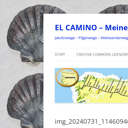
Zum
Inhalt
springen
EL CAMINO – Meine
Jakobswege – Pilgerwege – Weitwanderwe
START
CREATIVE COMMONS LIZENZVE
img_20240731_1146094