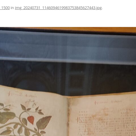
× 1500
in
img_20240731_1146094619983753845627443.jpg
.