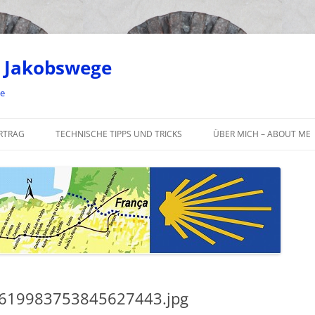
 Jakobswege
ge
RTRAG
TECHNISCHE TIPPS UND TRICKS
ÜBER MICH – ABOUT ME
619983753845627443.jpg