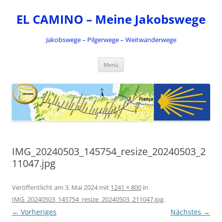
Zum
Inhalt
EL CAMINO – Meine Jakobswege
springen
Jakobswege – Pilgerwege – Weitwanderwege
Menü
IMG_20240503_145754_resize_20240503_2
11047.jpg
Veröffentlicht am
3. Mai 2024
mit
1241 × 800
in
IMG_20240503_145754_resize_20240503_211047.jpg
.
← Vorheriges
Nächstes →