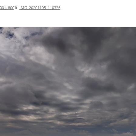
00 × 800
in
IMG_20201105_110336
.