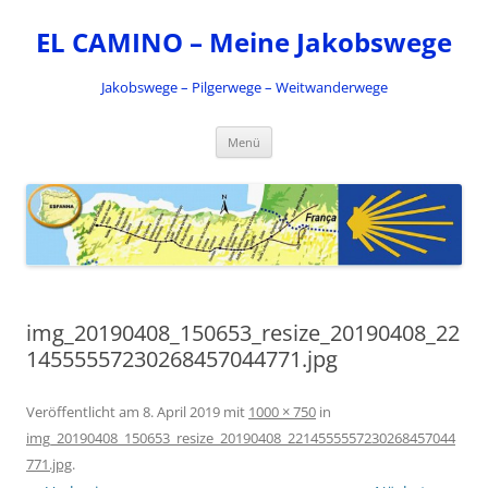
Zum
Inhalt
EL CAMINO – Meine Jakobswege
springen
Jakobswege – Pilgerwege – Weitwanderwege
Menü
img_20190408_150653_resize_20190408_22
14555557230268457044771.jpg
Veröffentlicht am
8. April 2019
mit
1000 × 750
in
img_20190408_150653_resize_20190408_2214555557230268457044
771.jpg
.