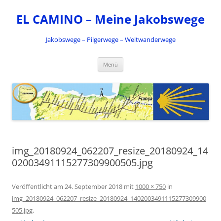
Zum
Inhalt
EL CAMINO – Meine Jakobswege
springen
Jakobswege – Pilgerwege – Weitwanderwege
Menü
img_20180924_062207_resize_20180924_14
02003491115277309900505.jpg
Veröffentlicht am
24. September 2018
mit
1000 × 750
in
img_20180924_062207_resize_20180924_1402003491115277309900
505.jpg
.