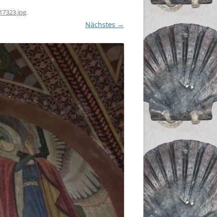
17323.jpg
.
Nächstes →