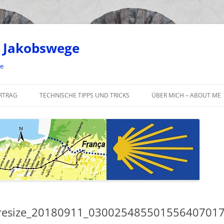
 Jakobswege
ge
RTRAG
TECHNISCHE TIPPS UND TRICKS
ÜBER MICH – ABOUT ME
resize_20180911_030025485501556407017