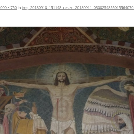
1000 × 750
in
img_20180910_151148_resize_20180911_0300254855015564070