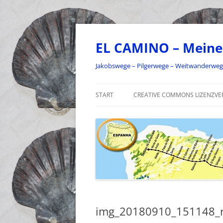
Zum
Inhalt
springen
EL CAMINO – Meine
Jakobswege – Pilgerwege – Weitwanderwe
START
CREATIVE COMMONS LIZENZVE
img_20180910_151148_